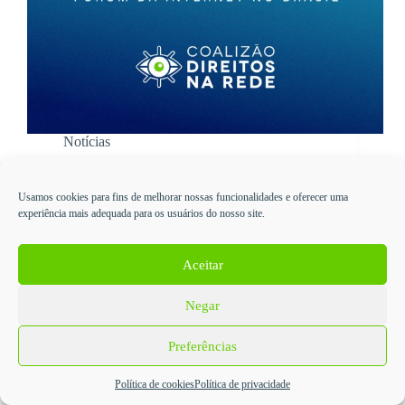
Notícias
AGENDA DA COALIZÃO DIREITOS NA
REDE NO FIB 12
Usamos cookies para fins de melhorar nossas funcionalidades e oferecer uma
experiência mais adequada para os usuários do nosso site.
Acompanhe as atividades da Coalizão Direitos na
Rede e suas entidades integrantes no 12° Fórum da
Internet no Brasil
Aceitar
18 de maio de 2022
Negar
Preferências
Política de cookies
Política de privacidade