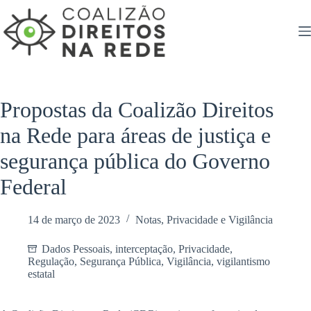
Pular
para
o
conteúdo
Propostas da Coalizão Direitos
na Rede para áreas de justiça e
segurança pública do Governo
Federal
14 de março de 2023
Notas
,
Privacidade e Vigilância
Dados Pessoais
,
interceptação
,
Privacidade
,
Regulação
,
Segurança Pública
,
Vigilância
,
vigilantismo
estatal