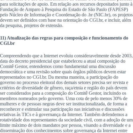
para solicitações de apoio. Em relação aos recursos depositados junto à
Fundação de Amparo à Pesquisa do Estado de São Paulo (FAPESP)
pelo Núcleo de Informação e Coordenação do .br (NIC.br), os projetos
devem ser definidos com base na orientação do CGI.br, e incluir, além
da pesquisa, projetos de extensão.
11) Atualização das regras para composição e funcionamento do
CGI.br
Compreendendo que a Internet evoluiu consideravelmente desde 2003,
data do decreto presidencial que estabeleceu a atual composição do
Comitê Gestor, entendemos como fundamental uma discussão
democrática e uma revisão sobre quais órgãos públicos devem estar
representados no CGI.br. Da mesma maneira, a participação do
governo no processo eleitoral dos demais setores precisa ser revista e
critérios de diversidade de gênero, raça/etnia e região do país devem
ser considerados para a composição do Comitê Gestor, incluindo os
membros nomeados pelo governo. Uma cota de pelo menos 30% de
mulheres e de pessoas negras deve ser institucionalizada, de forma a
reconhecer e estimular sua participação nas iniciativas e discussões
relativas às TICs e à governança da Internet. Também defendemos a
rotatividade dos representantes da sociedade civil, com a adoção de um
limite máximo de dois mandatos por pessoa, visando a diversidade e a
disseminação dos conhecimentos sobre governança da Internet entre