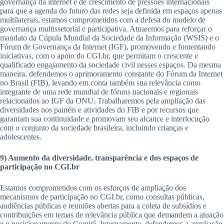
governança da internet e de crescimento de pressões internacionais
para que a agenda do futuro das redes seja definida em espaços apenas
multilaterais, estamos comprometidos com a defesa do modelo de
governança multissetorial e participativa. Atuaremos para reforçar o
mandato da Cúpula Mundial da Sociedade da Informação (WSIS) e o
Fórum de Governança da Internet (IGF), promovendo e fomentando
iniciativas, com o apoio do CGI.br, que permitam o crescente e
qualificado engajamento da sociedade civil nesses espaços. Da mesma
maneira, defendemos o aprimoramento constante do Fórum da Internet
no Brasil (FIB), levando em conta também sua relevância como
integrante de uma rede mundial de fóruns nacionais e regionais
relacionados ao IGF da ONU. Trabalharemos pela ampliação das
diversidades nos painéis e atividades do FIB e por recursos que
garantam sua continuidade e promovam seu alcance e interlocução
com o conjunto da sociedade brasileira, incluindo crianças e
adolescentes.
9) Aumento da diversidade, transparência e dos espaços de
participação no CGI.br
Estamos comprometidos com os esforços de ampliação dos
mecanismos de participação no CGI.br, como consultas públicas,
audiências públicas e reuniões abertas para a coleta de subsídios e
contribuições em temas de relevância pública que demandem a atuação
e o posicionamento do Comitê. Internamente, defendemos a ampliação