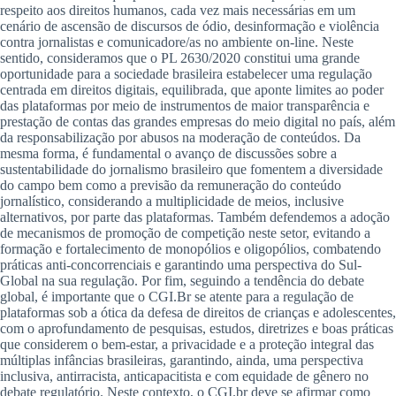
respeito aos direitos humanos, cada vez mais necessárias em um
cenário de ascensão de discursos de ódio, desinformação e violência
contra jornalistas e comunicadore/as no ambiente on-line. Neste
sentido, consideramos que o PL 2630/2020 constitui uma grande
oportunidade para a sociedade brasileira estabelecer uma regulação
centrada em direitos digitais, equilibrada, que aponte limites ao poder
das plataformas por meio de instrumentos de maior transparência e
prestação de contas das grandes empresas do meio digital no país, além
da responsabilização por abusos na moderação de conteúdos. Da
mesma forma, é fundamental o avanço de discussões sobre a
sustentabilidade do jornalismo brasileiro que fomentem a diversidade
do campo bem como a previsão da remuneração do conteúdo
jornalístico, considerando a multiplicidade de meios, inclusive
alternativos, por parte das plataformas. Também defendemos a adoção
de mecanismos de promoção de competição neste setor, evitando a
formação e fortalecimento de monopólios e oligopólios, combatendo
práticas anti-concorrenciais e garantindo uma perspectiva do Sul-
Global na sua regulação. Por fim, seguindo a tendência do debate
global, é importante que o CGI.Br se atente para a regulação de
plataformas sob a ótica da defesa de direitos de crianças e adolescentes,
com o aprofundamento de pesquisas, estudos, diretrizes e boas práticas
que considerem o bem-estar, a privacidade e a proteção integral das
múltiplas infâncias brasileiras, garantindo, ainda, uma perspectiva
inclusiva, antirracista, anticapacitista e com equidade de gênero no
debate regulatório. Neste contexto, o CGI.br deve se afirmar como