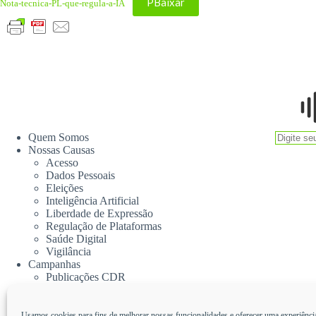
PBaixar
Nota-tecnica-PL-que-regula-a-IA
Quem Somos
Nossas Causas
Acesso
Dados Pessoais
Eleições
Inteligência Artificial
Liberdade de Expressão
Regulação de Plataformas
Saúde Digital
Vigilância
Campanhas
Publicações CDR
Notas
Notícias
Podcasts
Usamos cookies para fins de melhorar nossas funcionalidades e oferecer uma experiênci