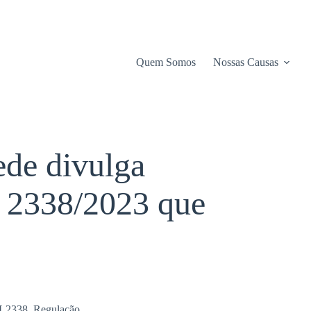
Quem Somos
Nossas Causas
ede divulga
L 2338/2023 que
L2338
,
Regulação