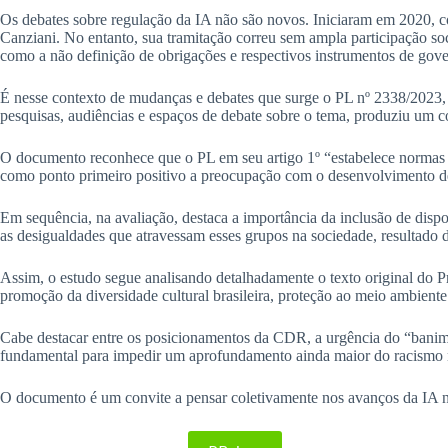
Os debates sobre regulação da IA não são novos. Iniciaram em 2020, 
Canziani. No entanto, sua tramitação correu sem ampla participação soc
como a não definição de obrigações e respectivos instrumentos de gover
É nesse contexto de mudanças e debates que surge o PL nº 2338/2023, 
pesquisas, audiências e espaços de debate sobre o tema, produziu um c
O documento reconhece que o PL em seu artigo 1º “estabelece normas ge
como ponto primeiro positivo a preocupação com o desenvolvimento de 
Em sequência, na avaliação, destaca a importância da inclusão de dispo
as desigualdades que atravessam esses grupos na sociedade, resultado 
Assim, o estudo segue analisando detalhadamente o texto original do P
promoção da diversidade cultural brasileira, proteção ao meio ambiente
Cabe destacar entre os posicionamentos da CDR, a urgência do “banime
fundamental para impedir um aprofundamento ainda maior do racismo no
O documento é um convite a pensar coletivamente nos avanços da IA no p