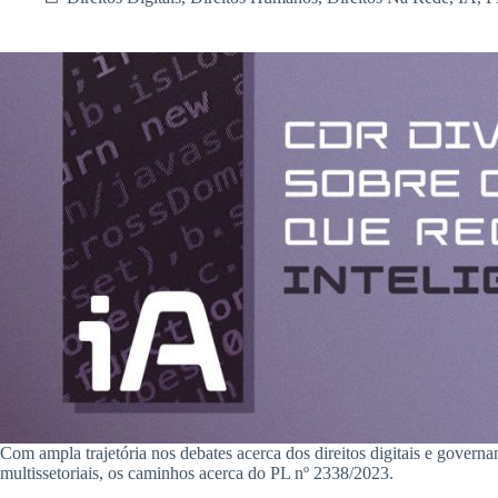
Com ampla trajetória nos debates acerca dos direitos digitais e govern
multissetoriais, os caminhos acerca do PL nº 2338/2023.