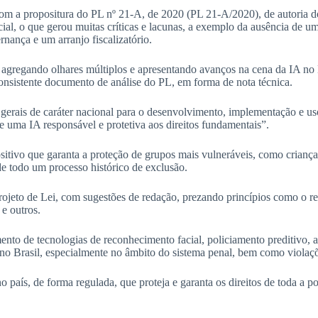
com a propositura do PL nº 21-A, de 2020 (PL 21-A/2020), de autoria 
ial, o que gerou muitas críticas e lacunas, a exemplo da ausência de um
nança e um arranjo fiscalizatório.
agregando olhares múltiplos e apresentando avanços na cena da IA no 
onsistente documento de análise do PL, em forma de nota técnica.
rais de caráter nacional para o desenvolvimento, implementação e uso 
uma IA responsável e protetiva aos direitos fundamentais”.
sitivo que garanta a proteção de grupos mais vulneráveis, como criança
de todo um processo histórico de exclusão.
rojeto de Lei, com sugestões de redação, prezando princípios como o re
 e outros.
nto de tecnologias de reconhecimento facial, policiamento preditivo,
 Brasil, especialmente no âmbito do sistema penal, bem como violaçõe
aís, de forma regulada, que proteja e garanta os direitos de toda a po