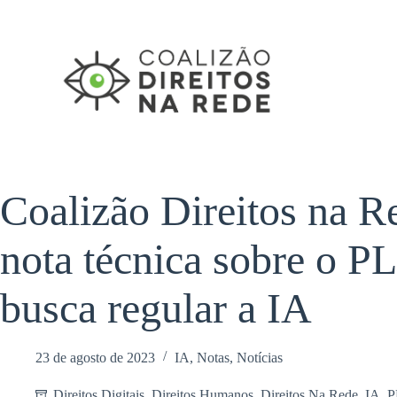
Pular
para
o
conteúdo
Coalizão Direitos na R
nota técnica sobre o P
busca regular a IA
23 de agosto de 2023
IA
,
Notas
,
Notícias
Direitos Digitais
,
Direitos Humanos
,
Direitos Na Rede
,
IA
,
P