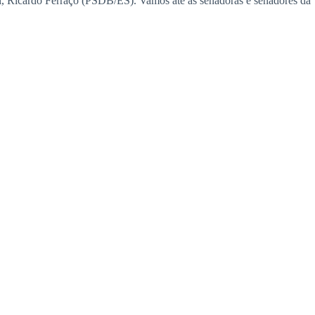
ei, Ricardo Ferraço (PSDB/ES). Vamos até as senadoras e senadores da