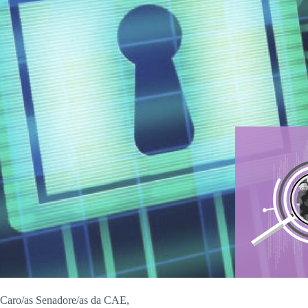
Caro/as Senadore/as da CAE,