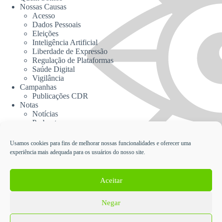
Nossas Causas
Acesso
Dados Pessoais
Eleições
Inteligência Artificial
Liberdade de Expressão
Regulação de Plataformas
Saúde Digital
Vigilância
Campanhas
Publicações CDR
Notas
Notícias
Podcasts
CDR na Mídia
Contato
Usamos cookies para fins de melhorar nossas funcionalidades e oferecer uma
experiência mais adequada para os usuários do nosso site.
Cadastrar no Informativo da CDR
Aceitar
Negar
English
Español
Política de Proteção de Dados Pessoais e Privacidade da