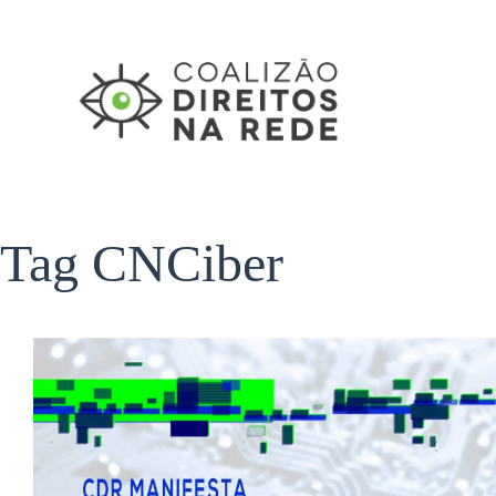
Pular
para
o
conteúdo
Tag
CNCiber