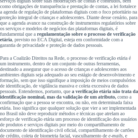
serviços digitais sobre suas moderações de contas e conteúdos, bem
como obrigações de transparência e prestação de contas, a lei fortalece
a agenda de regulação de plataformas digitais com o foco prioritário na
proteção integral de crianças e adolescentes. Diante desse cenário, para
que a agenda avance na construção de instrumentos regulatórios sobre
os serviços e modelos de negócios das plataformas digitais, é
fundamental que a
regulamentação sobre o processo de verificação
etária
, previsto no ECA Digital, esteja em conformidade com a
garantia de privacidade e proteção de dados pessoais.
Para a Coalizão Direitos na Rede, o processo de verificação etária é
um instrumento, dentro de um conjunto de outras ferramentas,
destinado a assegurar que o acesso de crianças e adolescentes aos
ambientes digitais seja adequado ao seu estágio de desenvolvimento e
formação, sem que isso signifique a imposição de meios compulsórios
de identificação, de vigilância massiva e coleta excessiva de dados
pessoais. Entendemos, portanto, que
a verificação etária
não
trata da
identificação nominal, mas da validação de um atributo,
como a
confirmação que a pessoa se encontra, ou não, em determinada faixa
etária.
Isso significa que qualquer solução que vier a ser implementada
no Brasil não deve reproduzir métodos e técnicas que atrelam ao
esforço de verificação etária um processo de identificação dos usuários
de produtos e serviços digitais por meio do compartilhamento de
documento de identificação civil oficial, compartilhamento de cartões
de crédito, coleta de biometria facial, vasculhamento de
e-mails
, e