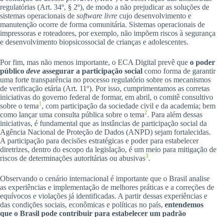
regulatórias (Art. 34º, § 2º), de modo a não prejudicar as soluções de
sistemas operacionais de
software livre
cujo desenvolvimento e
manutenção ocorre de forma comunitária. Sistemas operacionais de
impressoras e roteadores, por exemplo, não impõem riscos à segurança
e desenvolvimento biopsicossocial de crianças e adolescentes.
Por fim, mas não menos importante, o ECA Digital prevê que
o poder
público
deve
assegurar a participação social
como forma de garantir
uma forte transparência no processo regulatório sobre os mecanismos
de verificação etária (Art. 11º). Por isso, cumprimentamos as corretas
iniciativas do governo federal de formar, em abril, o comitê consultivo
1
sobre o tema
, com participação da sociedade civil e da academia; bem
2
como lançar uma consulta pública sobre o tema
. Para além dessas
iniciativas, é fundamental que as instâncias de participação social da
Agência Nacional de Proteção de Dados (ANPD) sejam fortalecidas.
A participação para decisões estratégicas e poder para estabelecer
diretrizes, dentro do escopo da legislação, é um meio para mitigação de
3
riscos de determinações autoritárias ou abusivas
.
Observando o cenário internacional é importante que o Brasil analise
as experiências e implementação de melhores práticas e a correções de
equívocos e violações já identificadas. A partir dessas experiências e
das condições sociais, econômicas e políticas no país,
entendemos
que o Brasil pode contribuir para estabelecer um padrão