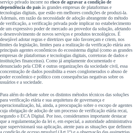
serviço privado incorre no
risco de agravar a condição de
dependência do país
às grandes empresas de plataformas e
tecnologias digitais, que estão em melhores condições de produzi-la.
Ademais, em razão da necessidade de adoção abrangente do método
de verificação, a verificação privada pode implicar no estabelecimento
de um expressivo poder de mercado ao provedor da solução, afetando
o desenvolvimento de novos serviços e produtos tecnológicos. É
desejável adotar regras e diretrizes que não favoreçam e criem, nos
limites da legislação, limites para a realização da verificação etária aos
principais agentes econômicos do ecossistema digital (como as grandes
empresas de plataformas e tecnologias digitais, corretoras de dados e
instituições financeiras). Como já amplamente documentado e
denunciado pela CDR e outras organizações da sociedade civil, essa
concentração de dados possibilita a esses conglomerados o abuso de
poder econômico e político com consequências negativas sobre os
usuários e a sociedade.
Para além do debate sobre os distintos métodos técnicos das soluções
para verificação etária e sua arquitetura de governança e
operacionalização, há, ainda, a preocupação sobre o escopo de agentes
cuja obrigação de adoção de um processo de verificação etária recai,
segundo o ECA Digital. Por isso, consideramos importante destacar
que a regulamentação da lei e, em especial, a autoridade administrativa
que supervisionará sua aplicação, atente para as situações que definem
a condição de
acesso provável
(Art.1º) e a observação das assimetrias