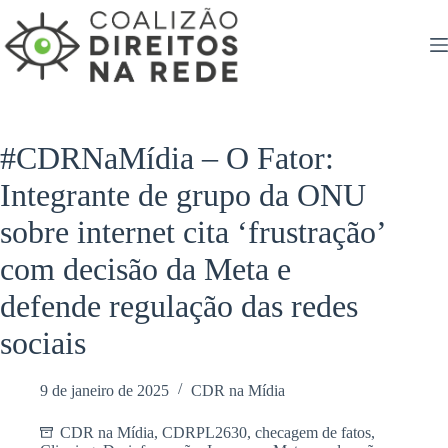
Pular
para
o
conteúdo
#CDRNaMídia – O Fator:
Integrante de grupo da ONU
sobre internet cita ‘frustração’
com decisão da Meta e
defende regulação das redes
sociais
9 de janeiro de 2025
CDR na Mídia
CDR na Mídia
,
CDRPL2630
,
checagem de fatos
,