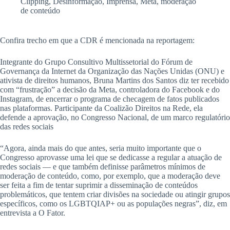
Clipping
,
Desinformação
,
Imprensa
,
Meta
,
moderação
de conteúdo
Confira trecho em que a CDR é mencionada na reportagem:
Integrante do Grupo Consultivo Multissetorial do Fórum de
Governança da Internet da Organização das Nações Unidas (ONU) e
ativista de direitos humanos, Bruna Martins dos Santos diz ter recebido
com “frustração” a decisão da Meta, controladora do Facebook e do
Instagram, de encerrar o programa de checagem de fatos publicados
nas plataformas. Participante da Coalizão Direitos na Rede, ela
defende a aprovação, no Congresso Nacional, de um marco regulatório
das redes sociais
“Agora, ainda mais do que antes, seria muito importante que o
Congresso aprovasse uma lei que se dedicasse a regular a atuação de
redes sociais — e que também definisse parâmetros mínimos de
moderação de conteúdo, como, por exemplo, que a moderação deve
ser feita a fim de tentar suprimir a disseminação de conteúdos
problemáticos, que tentem criar divisões na sociedade ou atingir grupos
específicos, como os LGBTQIAP+ ou as populações negras”, diz, em
entrevista a O Fator.