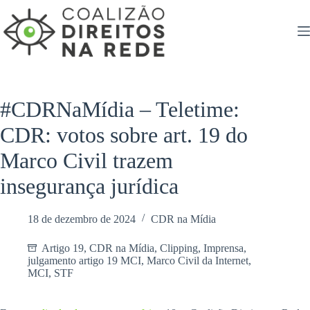
Pular
para
o
conteúdo
#CDRNaMídia – Teletime:
CDR: votos sobre art. 19 do
Marco Civil trazem
insegurança jurídica
18 de dezembro de 2024
CDR na Mídia
Artigo 19
,
CDR na Mídia
,
Clipping
,
Imprensa
,
julgamento artigo 19 MCI
,
Marco Civil da Internet
,
MCI
,
STF