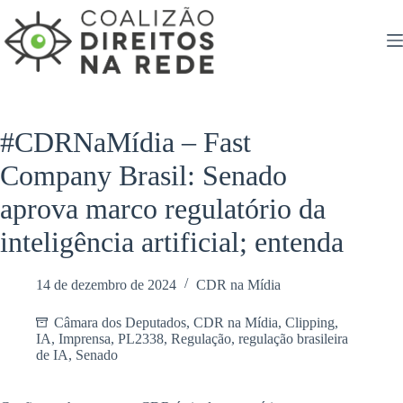
Pular
para
o
conteúdo
#CDRNaMídia – Fast
Company Brasil: Senado
aprova marco regulatório da
inteligência artificial; entenda
14 de dezembro de 2024
CDR na Mídia
Câmara dos Deputados
,
CDR na Mídia
,
Clipping
,
IA
,
Imprensa
,
PL2338
,
Regulação
,
regulação brasileira
de IA
,
Senado