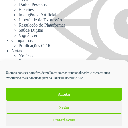
Dados Pessoais
Eleições
Inteligência Artificial
Liberdade de Expressão
Regulação de Plataformas
Saúde Digital
Vigilância
Campanhas
Publicações CDR
Notas
Notícias
Podcasts
CDR na Mídia
Contato
Usamos cookies para fins de melhorar nossas funcionalidades e oferecer uma
experiência mais adequada para os usuários do nosso site.
Cadastrar no Informativo da CDR
Aceitar
Negar
English
Español
Política de Proteção de Dados Pessoais e Privacidade da
Preferências
Coalizão Direitos na Rede