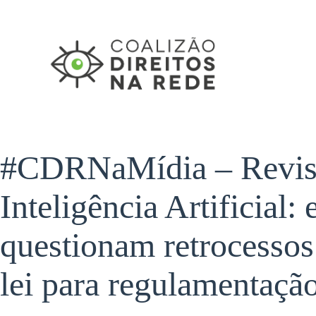
Pular
para
o
conteúdo
#CDRNaMídia – Revis
Inteligência Artificial:
questionam retrocessos
lei para regulamentaçã