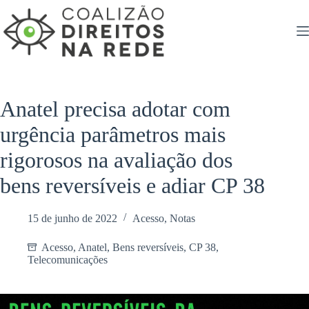
Pular
para
o
conteúdo
Anatel precisa adotar com
urgência parâmetros mais
rigorosos na avaliação dos
bens reversíveis e adiar CP 38
15 de junho de 2022
Acesso
,
Notas
Acesso
,
Anatel
,
Bens reversíveis
,
CP 38
,
Telecomunicações