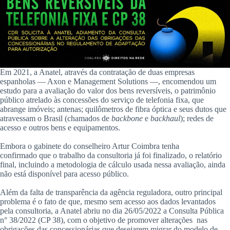
Em 2021, a Anatel, através da contratação de duas empresas
espanholas — Axon e Management Solutions —, encomendou um
estudo para a avaliação do valor dos bens reversíveis, o patrimônio
público atrelado às concessões do serviço de telefonia fixa, que
abrange imóveis; antenas; quilômetros de fibra óptica e seus dutos que
atravessam o Brasil (chamados de
backbone
e
backhaul
); redes de
acesso e outros bens e equipamentos.
Embora o gabinete do conselheiro Artur Coimbra tenha
confirmado que o trabalho da consultoria já foi finalizado, o relatório
final, incluindo a metodologia de cálculo usada nessa avaliação, ainda
não está disponível para acesso público.
Além da falta de transparência da agência reguladora, outro principal
problema é o fato de que, mesmo sem acesso aos dados levantados
pela consultoria, a Anatel abriu no dia 26/05/2022 a Consulta Pública
n° 38/2022 (CP 38), com o objetivo de promover alterações nas
obrigações das concessionárias que desejarem migrar do modelo de