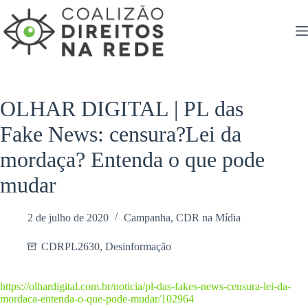
Pular
para
o
conteúdo
OLHAR DIGITAL | PL das
Fake News: censura?Lei da
mordaça? Entenda o que pode
mudar
2 de julho de 2020
Campanha
,
CDR na Mídia
CDRPL2630
,
Desinformação
https://olhardigital.com.br/noticia/pl-das-fakes-news-censura-lei-da-
mordaca-entenda-o-que-pode-mudar/102964