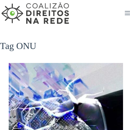
Pular
para
o
conteúdo
Tag
ONU