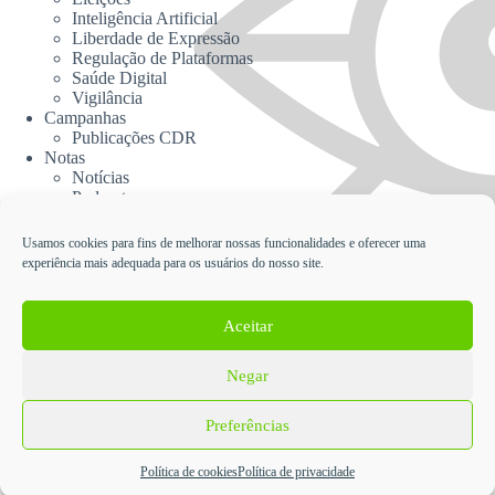
Inteligência Artificial
Liberdade de Expressão
Regulação de Plataformas
Saúde Digital
Vigilância
Campanhas
Publicações CDR
Notas
Notícias
Podcasts
CDR na Mídia
Contato
Usamos cookies para fins de melhorar nossas funcionalidades e oferecer uma
experiência mais adequada para os usuários do nosso site.
Cadastrar no Informativo da CDR
Aceitar
Negar
English
Español
Política de Proteção de Dados Pessoais e Privacidade da
Preferências
Coalizão Direitos na Rede
CC BY-SA
- Desenvolvido em Wordpress pela
Cooperativa
Política de cookies
Política de privacidade
EITA