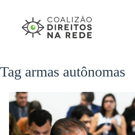
Pular
para
o
conteúdo
Tag
armas autônomas