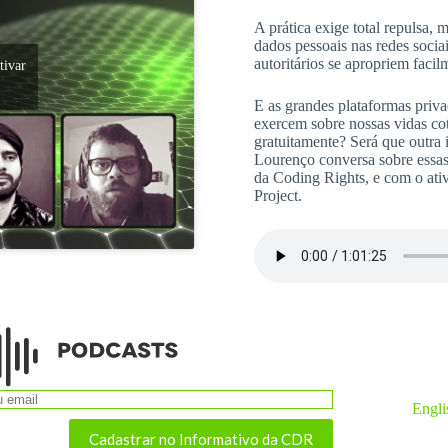
A prática exige total repulsa,
dados pessoais nas redes socia
autoritários se apropriem faci
tivar
E as grandes plataformas priva
exercem sobre nossas vidas cot
gratuitamente? Será que outra 
Lourenço conversa sobre essas
da Coding Rights, e com o ativ
Project.
Engli
Cadastrar no Informativo da CDR