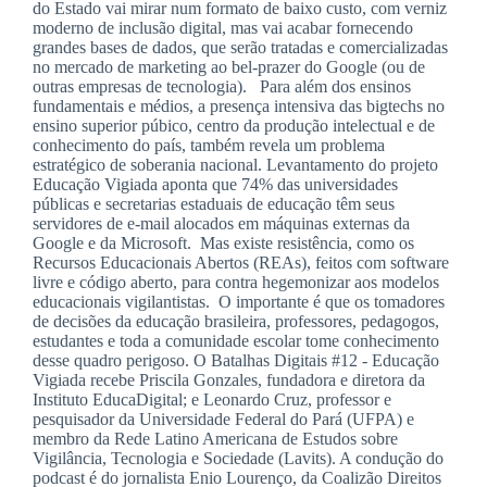
do Estado vai mirar num formato de baixo custo, com verniz
moderno de inclusão digital, mas vai acabar fornecendo
grandes bases de dados, que serão tratadas e comercializadas
no mercado de marketing ao bel-prazer do Google (ou de
outras empresas de tecnologia). Para além dos ensinos
fundamentais e médios, a presença intensiva das bigtechs no
ensino superior púbico, centro da produção intelectual e de
conhecimento do país, também revela um problema
estratégico de soberania nacional. Levantamento do projeto
Educação Vigiada aponta que 74% das universidades
públicas e secretarias estaduais de educação têm seus
servidores de e-mail alocados em máquinas externas da
Google e da Microsoft. Mas existe resistência, como os
Recursos Educacionais Abertos (REAs), feitos com software
livre e código aberto, para contra hegemonizar aos modelos
educacionais vigilantistas. O importante é que os tomadores
de decisões da educação brasileira, professores, pedagogos,
estudantes e toda a comunidade escolar tome conhecimento
desse quadro perigoso. O Batalhas Digitais #12 - Educação
Vigiada recebe Priscila Gonzales, fundadora e diretora da
Instituto EducaDigital; e Leonardo Cruz, professor e
pesquisador da Universidade Federal do Pará (UFPA) e
membro da Rede Latino Americana de Estudos sobre
Vigilância, Tecnologia e Sociedade (Lavits). A condução do
podcast é do jornalista Enio Lourenço, da Coalizão Direitos