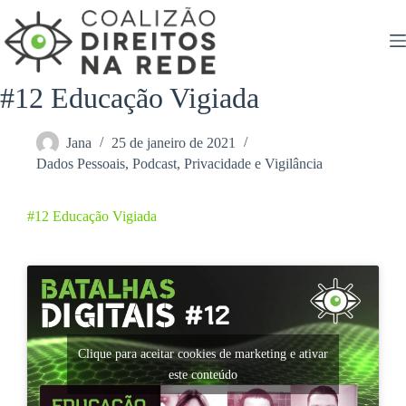
Pular
para
o
conteúdo
#12 Educação Vigiada
Jana
25 de janeiro de 2021
Dados Pessoais
,
Podcast
,
Privacidade e Vigilância
#12 Educação Vigiada
Clique para aceitar cookies de marketing e ativar
este conteúdo