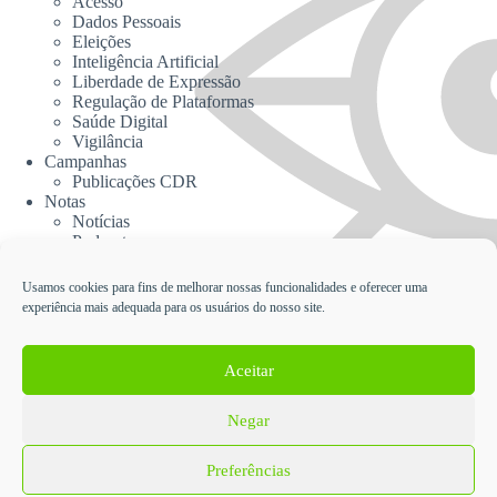
Acesso
Dados Pessoais
Eleições
Inteligência Artificial
Liberdade de Expressão
Regulação de Plataformas
Saúde Digital
Vigilância
Campanhas
Publicações CDR
Notas
Notícias
Podcasts
CDR na Mídia
Contato
Usamos cookies para fins de melhorar nossas funcionalidades e oferecer uma
experiência mais adequada para os usuários do nosso site.
Cadastrar no Informativo da CDR
Aceitar
Negar
English
Español
Política de Proteção de Dados Pessoais e Privacidade da
Preferências
Coalizão Direitos na Rede