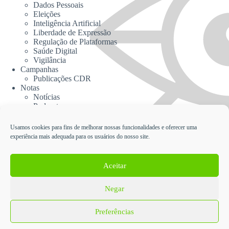
Dados Pessoais
Eleições
Inteligência Artificial
Liberdade de Expressão
Regulação de Plataformas
Saúde Digital
Vigilância
Campanhas
Publicações CDR
Notas
Notícias
Podcasts
CDR na Mídia
Contato
Usamos cookies para fins de melhorar nossas funcionalidades e oferecer uma
experiência mais adequada para os usuários do nosso site.
Cadastrar no Informativo da CDR
Aceitar
Negar
English
Español
Política de Proteção de Dados Pessoais e Privacidade da
Preferências
Coalizão Direitos na Rede