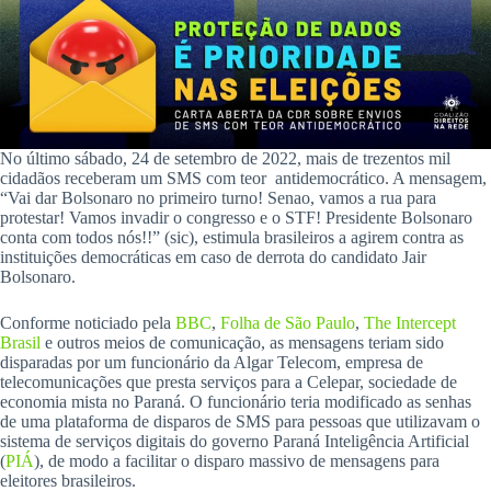
No último sábado, 24 de setembro de 2022, mais de trezentos mil
cidadãos receberam um SMS com teor antidemocrático. A mensagem,
“Vai dar Bolsonaro no primeiro turno! Senao, vamos a rua para
protestar! Vamos invadir o congresso e o STF! Presidente Bolsonaro
conta com todos nós!!” (sic), estimula brasileiros a agirem contra as
instituições democráticas em caso de derrota do candidato Jair
Bolsonaro.
Conforme noticiado pela
BBC
,
Folha de São Paulo
,
The Intercept
Brasil
e outros meios de comunicação, as mensagens teriam sido
disparadas por um funcionário da Algar Telecom, empresa de
telecomunicações que presta serviços para a Celepar, sociedade de
economia mista no Paraná. O funcionário teria modificado as senhas
de uma plataforma de disparos de SMS para pessoas que utilizavam o
sistema de serviços digitais do governo Paraná Inteligência Artificial
(
PIÁ
), de modo a facilitar o disparo massivo de mensagens para
eleitores brasileiros.