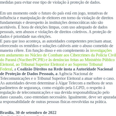
medidas para evitar esse tipo de violação à proteção de dados.
Em um momento onde o futuro do país está em jogo, tentativas de
influência e manipulação de eleitores em torno da violação de direitos
fundamentais e desrespeito às instituições democráticas não são
aceitáveis. É hora de eleições limpas, com uso adequado de dados
pessoais, sem abusos e violações de direitos coletivos. A proteção de
dados é prioridade nas eleições.
E para que isso aconteça, as autoridades competentes precisam atuar,
oferecendo os remédios e soluções cabíveis ante o abuso cometido de
maneira célere. Em função disso e em complemento às
investigações
em andamento no Núcleo de Combate aos Cibercrimes da Polícia Civil
do Paraná (Nuciber/PCPR) e às denúncias feitas ao Ministério Público
Eleitoral, ao Tribunal Superior Eleitoral e ao Supremo Tribunal
Federal
, a
Coalizão Direitos na Rede insta a Autoridade Nacional
de Proteção de Dados Pessoais, a
Agência Nacional de
Telecomunicações e o Tribunal Superior Eleitoral a atuar sobre o caso.
As autoridades devem determinar à Algar Telecom a melhora de seus
parâmetros de segurança, como exigido pela LGPD, o respeito à
regulação de telecomunicações e sua devida responsabilização pelo
dano causado, caso entendam necessário. Igualmente, deve ser apurada
a responsabilidade de outras pessoas físicas envolvidas na prática.
Brasília, 30 de setembro de 2022