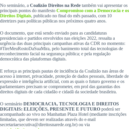
No seminário, a
Coalizão Direitos na Rede
também vai apresentar os
principais pontos do manifesto
Compromisso com a Democracia e os
Direitos Digitais
, publicado no final do mês passado, com 10
diretrizes para políticas públicas nos próximos quatro anos.
O documento, que está sendo enviado para as candidaturas
presidenciais e partidos envolvidos nas eleições 2022, ressalta a
urgência das duas principais campanhas ativas da CDR no momento:
#TireMeuRostoDaSuaMira, pelo banimento total das tecnologias de
reconhecimento facial na segurança pública; e pela regulação
democrática das plataformas digitais.
E reforça as principais pautas de incidência da Coalizão nas áreas de
acesso à internet, privacidade, proteção de dados pessoais, liberdade de
expressão e inteligência artificial, com as quais o futuro governo e os
parlamentares precisam se comprometer, em prol das garantias dos
direitos digitais de cada cidadão e cidadã da sociedade brasileira.
O seminário
DEMOCRACIA, TECNOLOGIA E DIREITOS
DIGITAIS: ELEIÇÕES, PRESENTE E FUTURO
poderá ser
acompanhado ao vivo no Manhattan Plaza Hotel (mediante inscrições
limitadas, que devem ser realizadas através do e-mail
secretariaexecutiva@direitosnarede.org.br) ou via