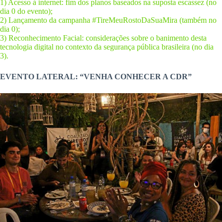
1) Acesso à internet: fim dos planos baseados na suposta escassez (no
dia 0 do evento);
2) Lançamento da campanha #TireMeuRostoDaSuaMira (também no
dia 0);
3) Reconhecimento Facial: considerações sobre o banimento desta
tecnologia digital no contexto da segurança pública brasileira (no dia
3).
EVENTO LATERAL: “VENHA CONHECER A CDR”