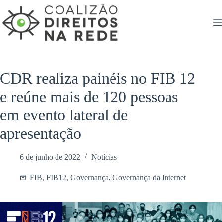
Pular
para
o
conteúdo
CDR realiza painéis no FIB 12
e reúne mais de 120 pessoas
em evento lateral de
apresentação
6 de junho de 2022
Notícias
FIB
,
FIB12
,
Governança
,
Governança da Internet