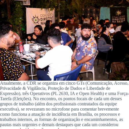
Atualmente, a CDR se organiza em cinco GTs (Comunicação, Acesso,
Privacidade & Vigilância, Proteção de Dados e Liberdade de
Expressão), três Operativos (PL 2630, IA e Open Health) e uma Força-
Tarefa (Eleições). No encontro, os pontos focais de cada um desses
grupos de trabalho (além dos profissionais contratados da equipe
executiva), se revezaram no microfone para comentar brevemente
como funciona a atuação de incidência em Brasília, os processos e
trabalhos internos, as formas de organização e encaminhamentos, as
pautas mais urgentes e demais destaques que cada um considerou