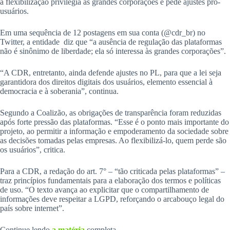
a flexibilização privilegia as grandes corporações e pede ajustes pró-
usuários.
Em uma sequência de 12 postagens em sua conta (@cdr_br) no
Twitter, a entidade diz que “a ausência de regulação das plataformas
não é sinônimo de liberdade; ela só interessa às grandes corporações”.
“A CDR, entretanto, ainda defende ajustes no PL, para que a lei seja
garantidora dos direitos digitais dos usuários, elemento essencial à
democracia e à soberania”, continua.
Segundo a Coalizão, as obrigações de transparência foram reduzidas
após forte pressão das plataformas. “Esse é o ponto mais importante do
projeto, ao permitir a informação e empoderamento da sociedade sobre
as decisões tomadas pelas empresas. Ao flexibilizá-lo, quem perde são
os usuários”, critica.
Para a CDR, a redação do art. 7° – “tão criticada pelas plataformas” –
traz princípios fundamentais para a elaboração dos termos e políticas
de uso. “O texto avança ao explicitar que o compartilhamento de
informações deve respeitar a LGPD, reforçando o arcabouço legal do
país sobre internet”.
Continue lendo
a matéria
completa.