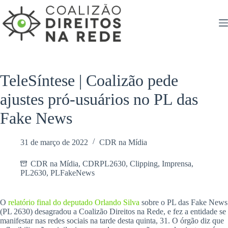
Pular
para
o
conteúdo
TeleSíntese | Coalizão pede
ajustes pró-usuários no PL das
Fake News
31 de março de 2022
CDR na Mídia
CDR na Mídia
,
CDRPL2630
,
Clipping
,
Imprensa
,
PL2630
,
PLFakeNews
O
relatório final do deputado Orlando Silva
sobre o PL das Fake News
(PL 2630) desagradou a Coalizão Direitos na Rede, e fez a entidade se
manifestar nas redes sociais na tarde desta quinta, 31. O órgão diz que