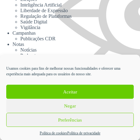
Inteligência Artificial
Liberdade de Expressão
Regulação de Plataformas
Saúde Digital
Vigilância
Campanhas
Publicações CDR
Notas
Notícias
Podcasts
CDR na Mídia
Contato
Usamos cookies para fins de melhorar nossas funcionalidades e oferecer uma
experiência mais adequada para os usuários do nosso site.
Cadastrar no Informativo da CDR
Aceitar
Negar
English
Español
Política de Proteção de Dados Pessoais e Privacidade da
Preferências
Coalizão Direitos na Rede
CC BY-SA
- Desenvolvido em Wordpress pela
Cooperativa
Política de cookies
Política de privacidade
EITA