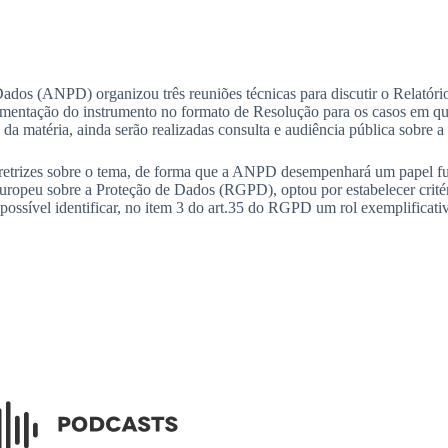
Dados (ANPD) organizou três reuniões técnicas para discutir o Relatór
amentação do instrumento no formato de Resolução para os casos em que 
a matéria, ainda serão realizadas consulta e audiência pública sobre
iretrizes sobre o tema, de forma que a ANPD desempenhará um papel f
ropeu sobre a Proteção de Dados (RGPD), optou por estabelecer critér
ssível identificar, no item 3 do art.35 do RGPD um rol exemplificati