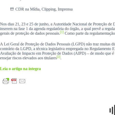
CDR na Mídia
,
Clipping
,
Imprensa
Nos dias 21, 23 e 25 de junho, a Autoridade Nacional de Proteção de 
inserem na fase 1 da agenda regulatória do órgão, a qual prevê a regul
[1]
gerais de proteção de dados pessoais.
Como parte da regulamentação d
A Lei Geral de Proteção de Dados Pessoais (LGPD) não traz muitas d
contrário da LGPD, a técnica legislativa empregada no Regulamento Eu
Avaliação de Impacto em Proteção de Dados (AIPD) – de modo que é po
[2]
ensejar riscos elevados aos titulares
.
Leia o artigo na íntegra