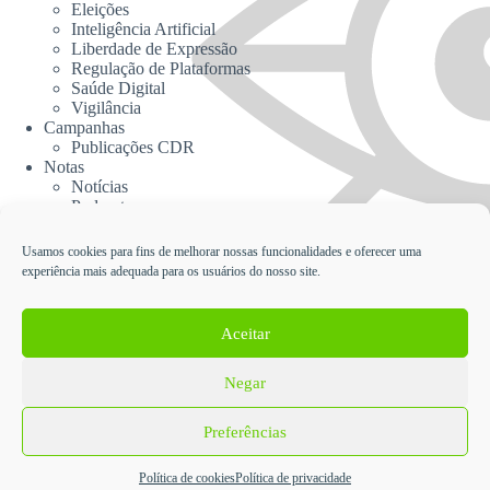
Eleições
Inteligência Artificial
Liberdade de Expressão
Regulação de Plataformas
Saúde Digital
Vigilância
Campanhas
Publicações CDR
Notas
Notícias
Podcasts
CDR na Mídia
Contato
Usamos cookies para fins de melhorar nossas funcionalidades e oferecer uma
experiência mais adequada para os usuários do nosso site.
Cadastrar no Informativo da CDR
Aceitar
Negar
English
Español
Política de Proteção de Dados Pessoais e Privacidade da
Preferências
Coalizão Direitos na Rede
CC BY-SA
- Desenvolvido em Wordpress pela
Cooperativa
Política de cookies
Política de privacidade