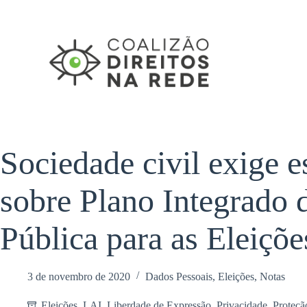
Pular
para
o
conteúdo
Sociedade civil exige 
sobre Plano Integrado 
Pública para as Eleiçõ
3 de novembro de 2020
Dados Pessoais
,
Eleições
,
Notas
Eleições
,
LAI
,
Liberdade de Expressão
,
Privacidade
,
Proteçã