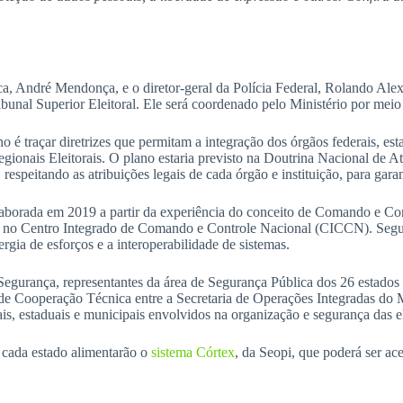
ica, André Mendonça, e o diretor-geral da Polícia Federal, Rolando Al
ibunal Superior Eleitoral. Ele será coordenado pelo Ministério por meio
é traçar diretrizes que permitam a integração dos órgãos federais, est
egionais Eleitorais. O plano estaria previsto na Doutrina Nacional de
respeitando as atribuições legais de cada órgão e instituição, para garan
aborada em 2019 a partir da experiência do conceito de Comando e Con
tes no Centro Integrado de Comando e Controle Nacional (CICCN). Segu
rgia de esforços e a interoperabilidade de sistemas.
egurança, representantes da área de Segurança Pública dos 26 estados 
 de Cooperação Técnica entre a Secretaria de Operações Integradas do M
ais, estaduais e municipais envolvidos na organização e segurança das e
 cada estado alimentarão o
sistema Córtex
, da Seopi, que poderá ser a