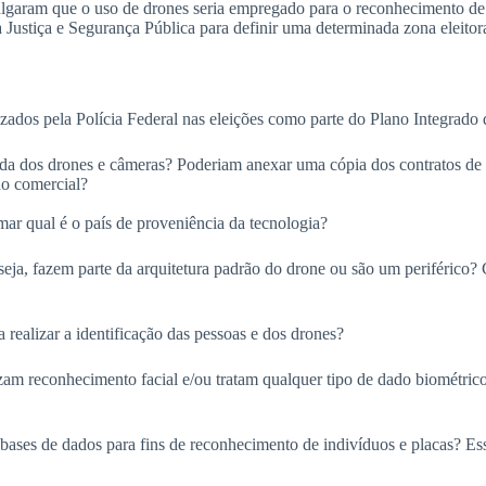
lgaram que o uso de drones seria empregado para o reconhecimento de p
da Justiça e Segurança Pública para definir uma determinada zona eleito
ilizados pela Polícia Federal nas eleições como parte do Plano Integrad
da dos drones e câmeras? Poderiam anexar uma cópia dos contratos de aq
do comercial?
mar qual é o país de proveniência da tecnologia?
seja, fazem parte da arquitetura padrão do drone ou são um periférico? 
 realizar a identificação das pessoas e dos drones?
zam reconhecimento facial e/ou tratam qualquer tipo de dado biométrico
bases de dados para fins de reconhecimento de indivíduos e placas? Essa