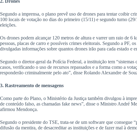
2. Drones
Segundo a imprensa, o plano prevê uso de drones para tentar coibir cr
100 locais de votação no dias do primeiro (15/11) e segundo turno (29
eleições.
Os drones podem alcançar 120 metros de altura e varrer um raio de 6 
pessoas, placas de carro e possíveis crimes eleitorais. Segundo a PF, o
divulgadas informações sobre quantos drones irão para cada estado e em
Segundo o diretor-geral da Polícia Federal, a instituição tem “sistema
casos, verificando o uso de recursos repassados e a forma como a votaç
responderão criminalmente pelo ato”, disse Rolando Alexandre de Sou
3. Rastreamento de mensagens
Como parte do Plano, o Ministério da Justiça também divulgou à impre
de conteúdo falso, as chamadas fake news”, disse o Ministro André Men
afirmou Mendonça.
Segundo o presidente do TSE, trata-se de um software que consegue “pe
difusão da mentira, de desacreditar as instituições e de fazer mal à dem