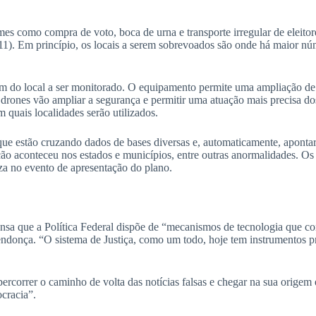
imes como compra de voto, boca de urna e transporte irregular de eleit
/11). Em princípio, os locais a serem sobrevoados são onde há maior nú
km do local a ser monitorado. O equipamento permite uma ampliação de 
s drones vão ampliar a segurança e permitir uma atuação mais precisa dos
 quais localidades serão utilizados.
s que estão cruzando dados de bases diversas e, automaticamente, apont
ão aconteceu nos estados e municípios, entre outras anormalidades. Os s
za no evento de apresentação do plano.
nsa que a Política Federal dispõe de “mecanismos de tecnologia que co
donça. “O sistema de Justiça, como um todo, hoje tem instrumentos pra
rcorrer o caminho de volta das notícias falsas e chegar na sua origem 
ocracia”.