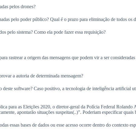
tadas pelos drones?
nadas pelo poder público? Qual é o prazo para eliminação de todos os 
os pelo sistema? Como ela pode fazer essa requisição?
 “para rastrear a origem das mensagens que podem vir a ser considerada
provar a autoria de determinada mensagem?
o deste software? Caso positivo, a tecnologia de inteligência artificial 
ca para as Eleições 2020, o diretor-geral da Polícia Federal Rolando A
camente, apontarão situações suspeitas(..)”. Poderiam especificar quais
a todas essas bases de dados ou esse acesso ocorre dentro do contexto e