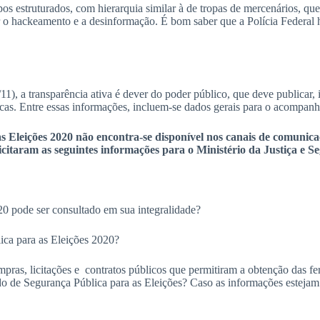
s estruturados, com hierarquia similar à de tropas de mercenários, q
o hackeamento e a desinformação. É bom saber que a Polícia Federal ho
1), a transparência ativa é dever do poder público, que deve publicar
licas. Entre essas informações, incluem-se dados gerais para o acompan
Eleições 2020 não encontra-se disponível nos canais de comunicaçã
icitaram as seguintes informações para o Ministério da Justiça e S
20 pode ser consultado em sua integralidade?
ica para as Eleições 2020?
mpras, licitações e contratos públicos que permitiram a obtenção das f
o de Segurança Pública para as Eleições? Caso as informações estejam di