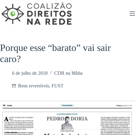
Pular
para
o
conteúdo
Porque esse “barato” vai sair
caro?
6 de julho de 2018
CDR na Mídia
Bens reversíveis
,
FUST