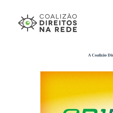
Pular
para
o
conteúdo
A Coalizão Dir