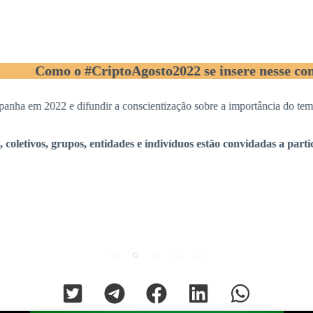
Como o #CriptoAgosto2022 se insere nesse contexto
 2022 e difundir a conscientização sobre a importância do tema, a #
os, grupos, entidades e indivíduos estão convidadas a participar.